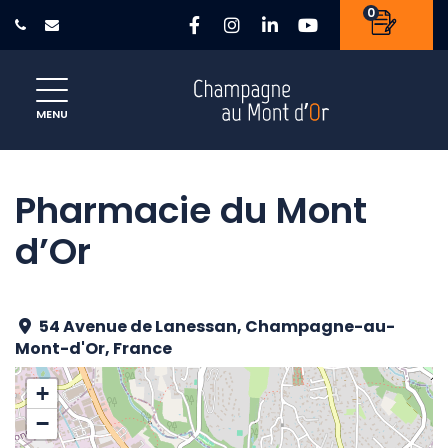
Gestion des traceurs
0
Lien vers le compte Faceb
Lien vers le compte In
Lien vers le compte
Lien vers la c
Site officiel de la ville de Champ
MENU
Pharmacie du Mont
d’Or
54 Avenue de Lanessan, Champagne-au-
Mont-d'Or, France
+
−