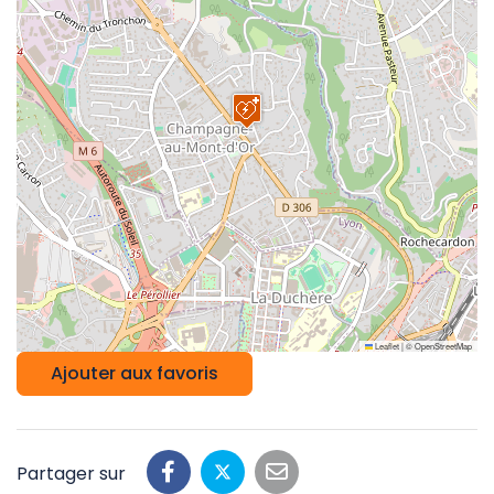
Leaflet
|
©
OpenStreetMap
Ajouter aux favoris
Partager sur