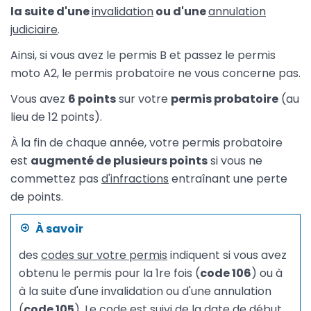
la suite d'une
invalidation
ou d'une
annulation
judiciaire
.
Ainsi, si vous avez le permis B et passez le permis
moto A2, le permis probatoire ne vous concerne pas.
Vous avez
6 points
sur votre
permis probatoire
(au
lieu de 12 points).
À la fin de chaque année, votre permis probatoire
est
augmenté de plusieurs points
si vous ne
commettez pas
d'infractions
entraînant une perte
de points.
À savoir
des
codes sur votre permis
indiquent si vous avez
obtenu le permis pour la 1re fois (
code 106
) ou à
à la suite d'une invalidation ou d'une annulation
(
code 105
). Le code est suivi de la date de début