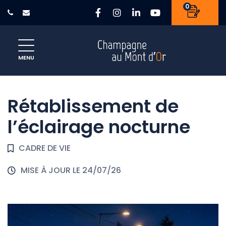
Gestion des traceurs
0
Lien vers le compte Faceb
Lien vers le compte In
Lien vers le compte
Lien vers la c
Site officiel de la ville de Champ
MENU
Rétablissement de
l’éclairage nocturne
CADRE DE VIE
MISE À JOUR LE
24/07/26