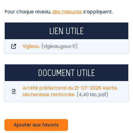
Pour chaque niveau,
des mesures
s’appliquent.
LIEN UTILE
Vigieau
vigieau.gouv.fr
DOCUMENT UTILE
Arrêté préfectoral du 21-07-2026 Alerte
sécheresse renforcée
4,40
Mo
, pdf
Ajouter aux favoris